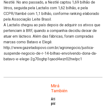
Nestlé. No ano passado, a Nestlé captou 1,69 bilhão de
litros, seguida pela Lactalis com 1,62 bilhão, e pela
CCPR/Itambé com 1,1 bilhão, conforme ranking elaborado
pela Associação Leite Brasil.
A Lactalis chegou ao país depois de adquirir os ativos que
pertenciam à BRF, quando a companhia decidiu deixar de
atuar em lácteos. Além das fábricas, foram compradas
marcas como Batavo e Elegê.
http://www.gazetadopovo.com.br/agronegocio/justica-
suspende-negocio-de-r-14-bilhao-envolvendo-dona-da-
batavo-e-elege-2g70oghp1qaod4wzr02hwlpc1
Mirá
También
Atilra
pide