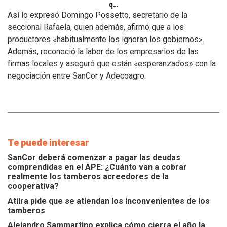
que
se
Así lo expresó Domingo Possetto, secretario de la
atiendan
seccional Rafaela, quien además, afirmó que a los
los
productores «habitualmente los ignoran los gobiernos».
inconvenientes
Además, reconoció la labor de los empresarios de las
de
los
firmas locales y aseguró que están «esperanzados» con la
tamberos
negociación entre SanCor y Adecoagro.
Te puede interesar
SanCor deberá comenzar a pagar las deudas
comprendidas en el APE: ¿Cuánto van a cobrar
realmente los tamberos acreedores de la
cooperativa?
Atilra pide que se atiendan los inconvenientes de los
tamberos
Alejandro Sammartino explica cómo cierra el año la