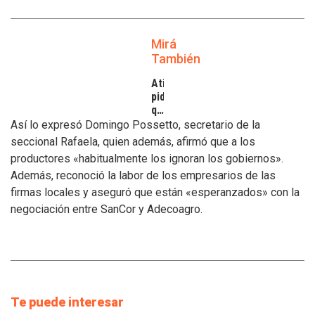
Mirá
También
Atilra
pide
que
se
Así lo expresó Domingo Possetto, secretario de la
atiendan
seccional Rafaela, quien además, afirmó que a los
los
productores «habitualmente los ignoran los gobiernos».
inconvenientes
Además, reconoció la labor de los empresarios de las
de
los
firmas locales y aseguró que están «esperanzados» con la
tamberos
negociación entre SanCor y Adecoagro.
Te puede interesar