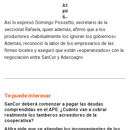
Atilra
pide
que
se
Así lo expresó Domingo Possetto, secretario de la
atiendan
seccional Rafaela, quien además, afirmó que a los
los
productores «habitualmente los ignoran los gobiernos».
inconvenientes
Además, reconoció la labor de los empresarios de las
de
los
firmas locales y aseguró que están «esperanzados» con la
tamberos
negociación entre SanCor y Adecoagro.
Te puede interesar
SanCor deberá comenzar a pagar las deudas
comprendidas en el APE: ¿Cuánto van a cobrar
realmente los tamberos acreedores de la
cooperativa?
Atilra pide que se atiendan los inconvenientes de los