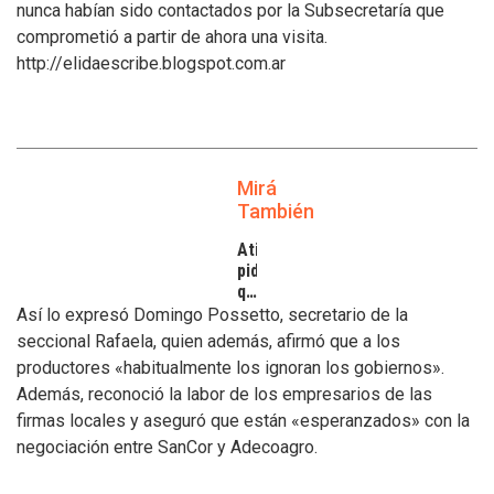
nunca habían sido contactados por la Subsecretaría que
comprometió a partir de ahora una visita.
http://elidaescribe.blogspot.com.ar
Mirá
También
Atilra
pide
que
se
Así lo expresó Domingo Possetto, secretario de la
atiendan
seccional Rafaela, quien además, afirmó que a los
los
productores «habitualmente los ignoran los gobiernos».
inconvenientes
Además, reconoció la labor de los empresarios de las
de
los
firmas locales y aseguró que están «esperanzados» con la
tamberos
negociación entre SanCor y Adecoagro.