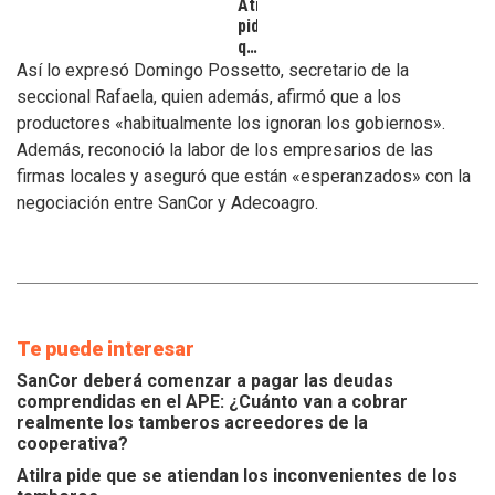
Atilra
pide
que
se
Así lo expresó Domingo Possetto, secretario de la
atiendan
seccional Rafaela, quien además, afirmó que a los
los
productores «habitualmente los ignoran los gobiernos».
inconvenientes
Además, reconoció la labor de los empresarios de las
de
los
firmas locales y aseguró que están «esperanzados» con la
tamberos
negociación entre SanCor y Adecoagro.
Te puede interesar
SanCor deberá comenzar a pagar las deudas
comprendidas en el APE: ¿Cuánto van a cobrar
realmente los tamberos acreedores de la
cooperativa?
Atilra pide que se atiendan los inconvenientes de los