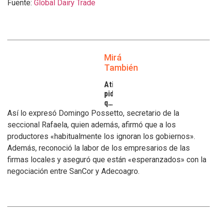
Fuente:
Global Dairy Trade
Mirá
También
Atilra
pide
que
se
Así lo expresó Domingo Possetto, secretario de la
atiendan
seccional Rafaela, quien además, afirmó que a los
los
productores «habitualmente los ignoran los gobiernos».
inconvenientes
Además, reconoció la labor de los empresarios de las
de
los
firmas locales y aseguró que están «esperanzados» con la
tamberos
negociación entre SanCor y Adecoagro.