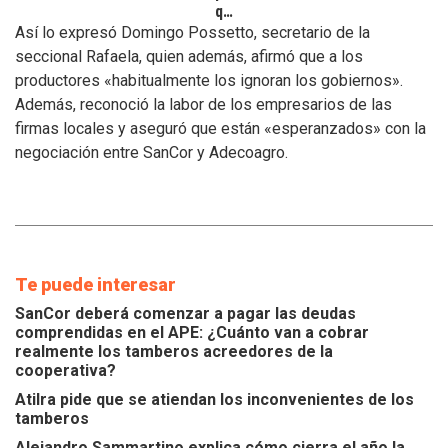
que
se
Así lo expresó Domingo Possetto, secretario de la
atiendan
seccional Rafaela, quien además, afirmó que a los
los
productores «habitualmente los ignoran los gobiernos».
inconvenientes
Además, reconoció la labor de los empresarios de las
de
los
firmas locales y aseguró que están «esperanzados» con la
tamberos
negociación entre SanCor y Adecoagro.
Te puede interesar
SanCor deberá comenzar a pagar las deudas
comprendidas en el APE: ¿Cuánto van a cobrar
realmente los tamberos acreedores de la
cooperativa?
Atilra pide que se atiendan los inconvenientes de los
tamberos
Alejandro Sammartino explica cómo cierra el año la