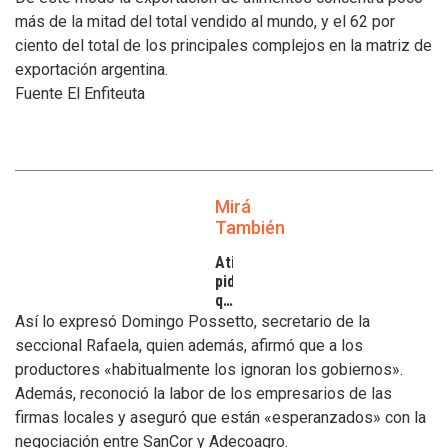
más de la mitad del total vendido al mundo, y el 62 por
ciento del total de los principales complejos en la matriz de
exportación argentina.
Fuente El Enfiteuta
Mirá
También
Atilra
pide
que
se
Así lo expresó Domingo Possetto, secretario de la
atiendan
seccional Rafaela, quien además, afirmó que a los
los
productores «habitualmente los ignoran los gobiernos».
inconvenientes
Además, reconoció la labor de los empresarios de las
de
los
firmas locales y aseguró que están «esperanzados» con la
tamberos
negociación entre SanCor y Adecoagro.