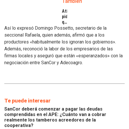
También
Atilra
pide
que
se
Así lo expresó Domingo Possetto, secretario de la
atiendan
seccional Rafaela, quien además, afirmó que a los
los
productores «habitualmente los ignoran los gobiernos».
inconvenientes
Además, reconoció la labor de los empresarios de las
de
los
firmas locales y aseguró que están «esperanzados» con la
tamberos
negociación entre SanCor y Adecoagro.
Te puede interesar
SanCor deberá comenzar a pagar las deudas
comprendidas en el APE: ¿Cuánto van a cobrar
realmente los tamberos acreedores de la
cooperativa?