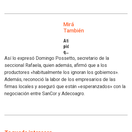
Mirá
También
Atilra
pide
que
se
Así lo expresó Domingo Possetto, secretario de la
atiendan
seccional Rafaela, quien además, afirmó que a los
los
productores «habitualmente los ignoran los gobiernos».
inconvenientes
Además, reconoció la labor de los empresarios de las
de
los
firmas locales y aseguró que están «esperanzados» con la
tamberos
negociación entre SanCor y Adecoagro.