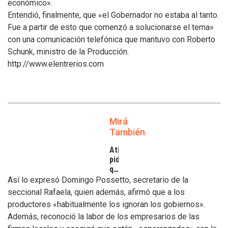
económico».
Entendió, finalmente, que «el Gobernador no estaba al tanto.
Fue a partir de esto que comenzó a solucionarse el tema»
con una comunicación telefónica que mantuvo con Roberto
Schunk, ministro de la Producción.
http://www.elentrerios.com
Mirá
También
Atilra
pide
que
se
Así lo expresó Domingo Possetto, secretario de la
atiendan
seccional Rafaela, quien además, afirmó que a los
los
productores «habitualmente los ignoran los gobiernos».
inconvenientes
Además, reconoció la labor de los empresarios de las
de
los