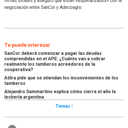
firmas locales y aseguró que están «esperanzados» con la
tamberos
negociación entre SanCor y Adecoagro.
Te puede interesar
SanCor deberá comenzar a pagar las deudas
comprendidas en el APE: ¿Cuánto van a cobrar
realmente los tamberos acreedores de la
cooperativa?
Atilra pide que se atiendan los inconvenientes de los
tamberos
Alejandro Sammartino explica cómo cierra el año la
lechería argentina
Temas |