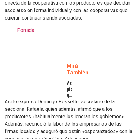
directa de la cooperativa con los productores que decidan
asociarse en forma individual y con las cooperativas que
quieran continuar siendo asociadas.
Portada
Mirá
También
Atilra
pide
que
se
Así lo expresó Domingo Possetto, secretario de la
atiendan
seccional Rafaela, quien además, afirmó que a los
los
productores «habitualmente los ignoran los gobiernos».
inconvenientes
Además, reconoció la labor de los empresarios de las
de
los
firmas locales y aseguró que están «esperanzados» con la
tamberos
negociación entre SanCor y Adecoagro.