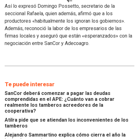
se
Así lo expresó Domingo Possetto, secretario de la
atiendan
seccional Rafaela, quien además, afirmó que a los
los
productores «habitualmente los ignoran los gobiernos».
inconvenientes
Además, reconoció la labor de los empresarios de las
de
los
firmas locales y aseguró que están «esperanzados» con la
tamberos
negociación entre SanCor y Adecoagro.
Te puede interesar
SanCor deberá comenzar a pagar las deudas
comprendidas en el APE: ¿Cuánto van a cobrar
realmente los tamberos acreedores de la
cooperativa?
Atilra pide que se atiendan los inconvenientes de los
tamberos
Alejandro Sammartino explica cómo cierra el año la