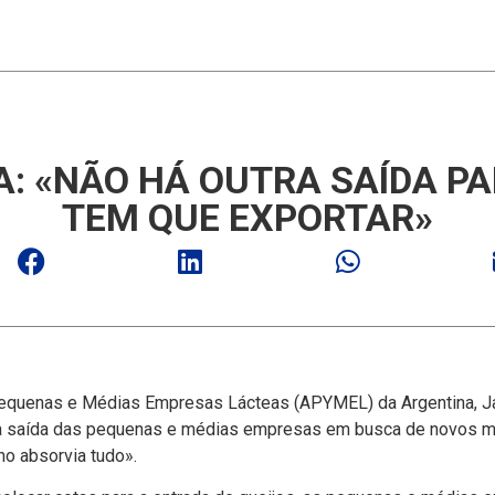
: «NÃO HÁ OUTRA SAÍ­DA P
TEM QUE EXPORTAR»
equenas e Médias Empresas Lácteas (APYMEL) da Argentina, Jav
e a saí­da das pequenas e médias empresas em busca de novos 
no absorvia tudo».