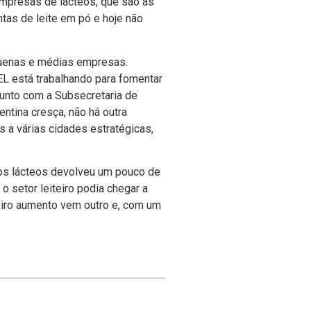
empresas de lácteos, que são as
tas de leite em pó e hoje não
quenas e médias empresas.
EL está trabalhando para fomentar
unto com a Subsecretaria de
ntina cresça, não há outra
s a várias cidades estratégicas,
 dos lácteos devolveu um pouco de
 setor leiteiro podia chegar a
eiro aumento vem outro e, com um