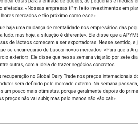
colocar cotas para a entrada de queijos, as pequenas e médias 
to afetadas. «Nossas empresas tíªm feito investimentos em plan
lhores mercados e tão próximo como esse».
que haja uma mudança de mentalidade nos empresários das pe
a tudo, mas hoje, a situação é diferente». Ele disse que a APYM
as de lácteos comecem a ser exportadoras. Nesse sentido, e j
ue se encarregarão de buscar novos mercados. «Para que a Arge
cio exterior». Ele disse que nessa semana viajarão por sete dia
ntre outras, com a ideia de trazer negócios concretos.
ma recuperação no Global Dairy Trade nos preços internacionais
odutor será definido pelo mercado externo. Na semana passada, o
mos um pouco mais otimistas, porque geralmente depois do prim
 os preços não vai subir, mas pelo menos não vão cair».