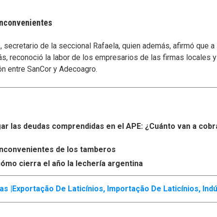
 inconvenientes
secretario de la seccional Rafaela, quien además, afirmó que a
s, reconoció la labor de los empresarios de las firmas locales 
ón entre SanCor y Adecoagro.
r las deudas comprendidas en el APE: ¿Cuánto van a cobr
s inconvenientes de los tamberos
ómo cierra el año la lechería argentina
s |
Exportação De Laticínios
,
Importação De Laticínios
,
Indú