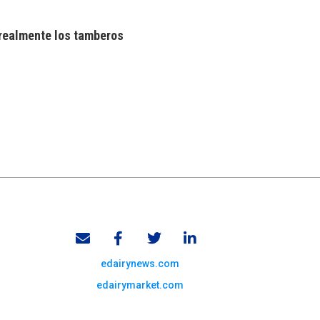
realmente los tamberos
edairynews.com
edairymarket.com