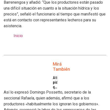
Barrenengoa y añadió: “Que los productores están pasado
una difícil situación en cuanto a la situación hídrica y los
precios”, señaló el funcionario al tiempo que manifestó que
está en contacto con representantes lecheros para su
asistencia.
Inicio
Mirá
También
Atilra
pide
que
se
Así lo expresó Domingo Possetto, secretario de la
atiendan
seccional Rafaela, quien además, afirmó que a los
los
productores «habitualmente los ignoran los gobiernos».
inconvenientes
Además, reconoció la labor de los empresarios de las