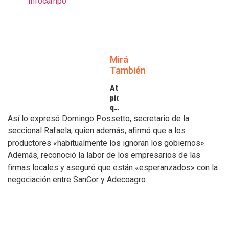
Infocampo
Mirá
También
Atilra
pide
que
se
Así lo expresó Domingo Possetto, secretario de la
atiendan
seccional Rafaela, quien además, afirmó que a los
los
productores «habitualmente los ignoran los gobiernos».
inconvenientes
Además, reconoció la labor de los empresarios de las
de
los
firmas locales y aseguró que están «esperanzados» con la
tamberos
negociación entre SanCor y Adecoagro.