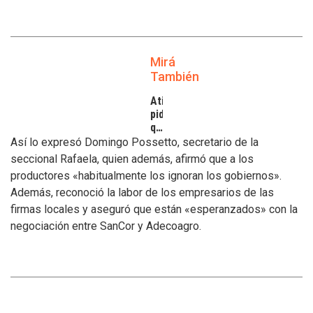
Mirá
También
Atilra
pide
que
se
Así lo expresó Domingo Possetto, secretario de la
atiendan
seccional Rafaela, quien además, afirmó que a los
los
productores «habitualmente los ignoran los gobiernos».
inconvenientes
Además, reconoció la labor de los empresarios de las
de
los
firmas locales y aseguró que están «esperanzados» con la
tamberos
negociación entre SanCor y Adecoagro.