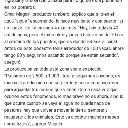
ingresar y la soja que pintaba para 40 qq se está pudriendo
en los potreros.
Omar Magnín, productor tambero, explicó que si bien el
agua “sigue” escurriendo, lo hace muy lento y con suerte -si
no llueve- se irá en unos 4 días más. “Hoy, hay todavía 40
cm de agua, pero el miércoles y jueves había más de 70 cm
al costado de los puentes, que es donde rebasa el canal.
Antes de este desastre tenía alrededor de 100 vacas, ahora
tengo 88 y seguimos sacando porque se están secando”,
aseguró.
La producción en toda esta zona viene en picada.
“Pasamos de 2.500 a 1.900 litros y seguimos cayendo, es
mucha la producción que se pierde y son menos ingresos
para aguantar los meses que vienen. Como cada vez que
ocurren estos fenómenos, lo más bravo no es ahora, sino lo
que ocurre cuando se vaya el agua: no queda nada de
pasturas, hay que volver a mover la tierra, sembrar y
recuperar a los animales. Esto va a costar muchos meses
normalizarlo”, agregó Magnín.