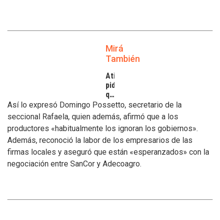
Mirá
También
Atilra
pide
que
se
Así lo expresó Domingo Possetto, secretario de la
atiendan
seccional Rafaela, quien además, afirmó que a los
los
productores «habitualmente los ignoran los gobiernos».
inconvenientes
Además, reconoció la labor de los empresarios de las
de
los
firmas locales y aseguró que están «esperanzados» con la
tamberos
negociación entre SanCor y Adecoagro.