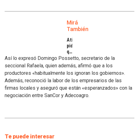
Mirá
También
Atilra
pide
que
se
Así lo expresó Domingo Possetto, secretario de la
atiendan
seccional Rafaela, quien además, afirmó que a los
los
productores «habitualmente los ignoran los gobiernos».
inconvenientes
Además, reconoció la labor de los empresarios de las
de
los
firmas locales y aseguró que están «esperanzados» con la
tamberos
negociación entre SanCor y Adecoagro.
Te puede interesar