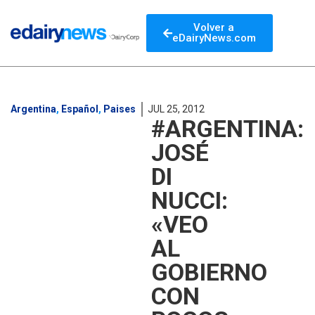
Volver a
eDairyNews.com
Argentina
,
Español
,
Paises
JUL 25, 2012
#ARGENTINA:
JOSÉ
DI
NUCCI:
«VEO
AL
GOBIERNO
CON