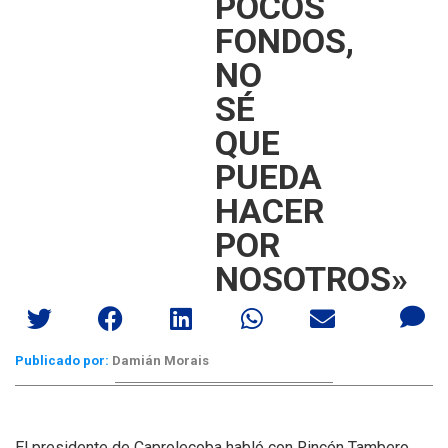
POCOS
FONDOS,
NO
SÉ
QUE
PUEDA
HACER
POR
NOSOTROS»
Publicado por:
Damián Morais
El presidente de Caprolecoba habló con Rincón Tambero