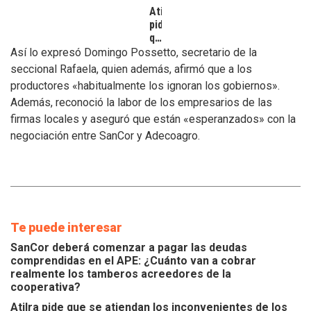
Atilra
pide
que
se
Así lo expresó Domingo Possetto, secretario de la
atiendan
seccional Rafaela, quien además, afirmó que a los
los
productores «habitualmente los ignoran los gobiernos».
inconvenientes
Además, reconoció la labor de los empresarios de las
de
los
firmas locales y aseguró que están «esperanzados» con la
tamberos
negociación entre SanCor y Adecoagro.
Te puede interesar
SanCor deberá comenzar a pagar las deudas
comprendidas en el APE: ¿Cuánto van a cobrar
realmente los tamberos acreedores de la
cooperativa?
Atilra pide que se atiendan los inconvenientes de los