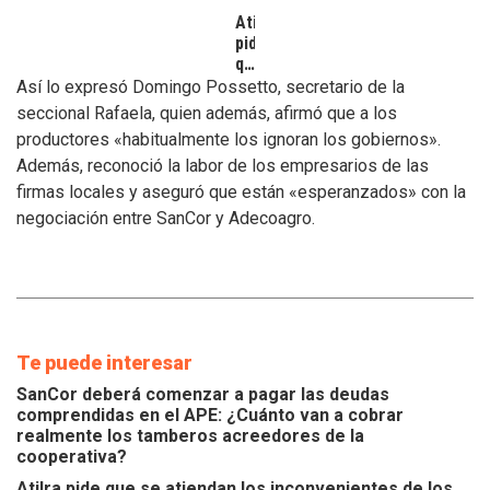
Atilra
pide
que
se
Así lo expresó Domingo Possetto, secretario de la
atiendan
seccional Rafaela, quien además, afirmó que a los
los
productores «habitualmente los ignoran los gobiernos».
inconvenientes
Además, reconoció la labor de los empresarios de las
de
los
firmas locales y aseguró que están «esperanzados» con la
tamberos
negociación entre SanCor y Adecoagro.
Te puede interesar
SanCor deberá comenzar a pagar las deudas
comprendidas en el APE: ¿Cuánto van a cobrar
realmente los tamberos acreedores de la
cooperativa?
Atilra pide que se atiendan los inconvenientes de los