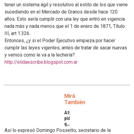
tener un sistema ágil y resolutivo al estilo de los que viene
sucediendo en el Mercado de Granos desde hace 120
años. Esto sería cumplir con una ley que entró en vigencia
nada más y nada menos que el 1 de enero de 1871, Título
III, art 1.326.
Entonces, ¿y si el Poder Ejecutivo empieza por hacer
cumplir las leyes vigentes, antes de tratar de sacar nuevas
y vemos como le va a la lechería?.
http://elidaescribe.blogspot.com.ar
Mirá
También
Atilra
pide
que
se
Así lo expresó Domingo Possetto, secretario de la