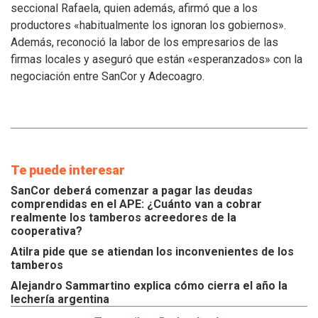
atiendan
seccional Rafaela, quien además, afirmó que a los
los
productores «habitualmente los ignoran los gobiernos».
inconvenientes
Además, reconoció la labor de los empresarios de las
de
los
firmas locales y aseguró que están «esperanzados» con la
tamberos
negociación entre SanCor y Adecoagro.
Te puede interesar
SanCor deberá comenzar a pagar las deudas
comprendidas en el APE: ¿Cuánto van a cobrar
realmente los tamberos acreedores de la
cooperativa?
Atilra pide que se atiendan los inconvenientes de los
tamberos
Alejandro Sammartino explica cómo cierra el año la
lechería argentina