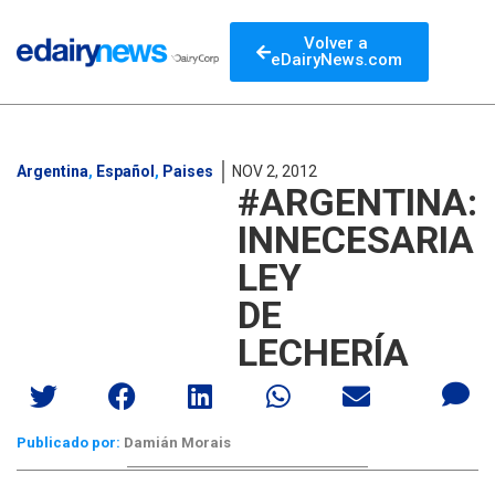
Volver a
eDairyNews.com
Argentina
,
Español
,
Paises
NOV 2, 2012
#ARGENTINA:
INNECESARIA
LEY
DE
LECHERÍA
Publicado por:
Damián Morais