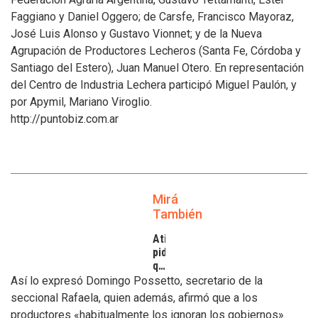
Faggiano y Daniel Oggero; de Carsfe, Francisco Mayoraz,
José Luis Alonso y Gustavo Vionnet; y de la Nueva
Agrupación de Productores Lecheros (Santa Fe, Córdoba y
Santiago del Estero), Juan Manuel Otero. En representación
del Centro de Industria Lechera participó Miguel Paulón, y
por Apymil, Mariano Viroglio.
http://puntobiz.com.ar
Mirá
También
Atilra
pide
que
se
Así lo expresó Domingo Possetto, secretario de la
atiendan
seccional Rafaela, quien además, afirmó que a los
los
productores «habitualmente los ignoran los gobiernos».