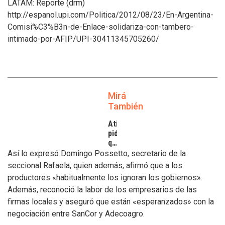
LATAM: Reporte (drm)
http://espanol.upi.com/Politica/2012/08/23/En-Argentina-
Comisi%C3%B3n-de-Enlace-solidariza-con-tambero-
intimado-por-AFIP/UPI-30411345705260/
Mirá
También
Atilra
pide
que
se
Así lo expresó Domingo Possetto, secretario de la
atiendan
seccional Rafaela, quien además, afirmó que a los
los
productores «habitualmente los ignoran los gobiernos».
inconvenientes
Además, reconoció la labor de los empresarios de las
de
los
firmas locales y aseguró que están «esperanzados» con la
tamberos
negociación entre SanCor y Adecoagro.