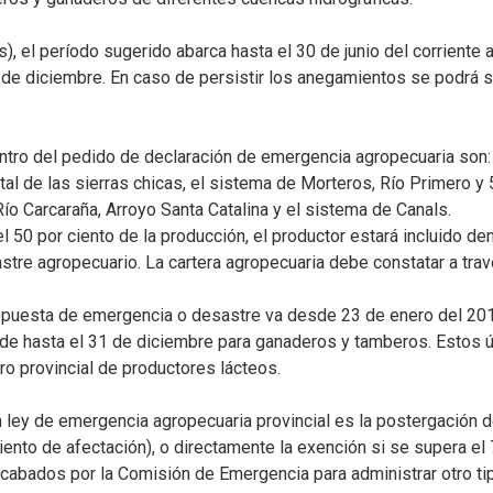
s), el período sugerido abarca hasta el 30 de junio del corriente
de diciembre. En caso de persistir los anegamientos se podrá sol
ntro del pedido de declaración de emergencia agropecuaria son:
al de las sierras chicas, el sistema de Morteros, Río Primero y
ío Carcaraña, Arroyo Santa Catalina y el sistema de Canals.
 50 por ciento de la producción, el productor estará incluido de
stre agropecuario. La cartera agropecuaria debe constatar a travé
opuesta de emergencia o desastre va desde 23 de enero del 2015
nde hasta el 31 de diciembre para ganaderos y tamberos. Estos 
tro provincial de productores lácteos.
la ley de emergencia agropecuaria provincial es la postergación 
ciento de afectación), o directamente la exención si se supera el 
ecabados por la Comisión de Emergencia para administrar otro ti