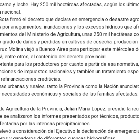
carne y leche. Hay 250 mil hectáreas afectadas, según los último
 nacional.
ota firmó el decreto que declara en emergencia o desastre agro
s por anegamientos, inundaciones y los excesos hídricos que afec
mientos del Ministerio de Agricultura, unas 250 mil hectáreas c
to grado de daños y pérdidas en cultivos de cosecha, producción
Cruz Molina viajó a Buenos Aires para participar este miércoles d
, entre otros, el contenido del decreto provincial.
tante para los productores por cuanto a partir de esa normativ
nciones de impuestos nacionales y también un tratamiento espec
 refinanciaciones crediticias.
nas urbanas y rurales, tanto la Provincia como la Nación anuncia
er necesidades económicas y sociales de las familias afectadas.
de Agricultura de la Provincia, Julián María López, presidió la r
e se analizaron los informes presentados por técnicos, producto
fectadas por las intensas precipitaciones.
elevó a consideración del Ejecutivo la declaración de emergenci
ros y ganaderos de diferentes cuencas hidrográficas.