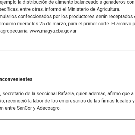
jemplo la distribución de alimento balanceado a ganaderos con d
ecíficas, entre otras, informó el Ministerio de Agricultura.
rmularios confeccionados por los productores serán receptados 
 próximo miércoles 25 de marzo, para el primer corte. El archivo 
a agropecuaria: www.magya.cba.gov.ar
 inconvenientes
secretario de la seccional Rafaela, quien además, afirmó que a
s, reconoció la labor de los empresarios de las firmas locales 
ón entre SanCor y Adecoagro.