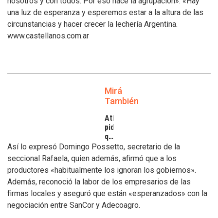
nosotros y con todos. Por eso nace la agrupación». «Hay
una luz de esperanza y esperemos estar a la altura de las
circunstancias y hacer crecer la lechería Argentina.
www.castellanos.com.ar
Mirá
También
Atilra
pide
que
se
Así lo expresó Domingo Possetto, secretario de la
atiendan
seccional Rafaela, quien además, afirmó que a los
los
productores «habitualmente los ignoran los gobiernos».
inconvenientes
Además, reconoció la labor de los empresarios de las
de
los
firmas locales y aseguró que están «esperanzados» con la
tamberos
negociación entre SanCor y Adecoagro.