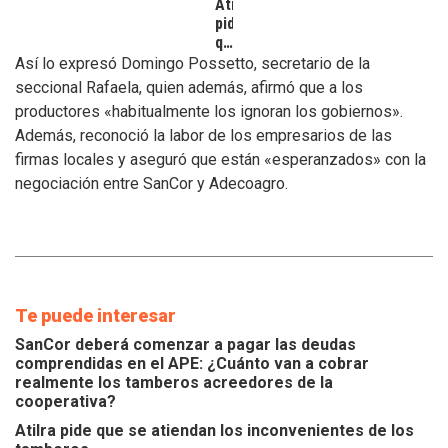
Atilra
pide
que
se
Así lo expresó Domingo Possetto, secretario de la
atiendan
seccional Rafaela, quien además, afirmó que a los
los
productores «habitualmente los ignoran los gobiernos».
inconvenientes
Además, reconoció la labor de los empresarios de las
de
los
firmas locales y aseguró que están «esperanzados» con la
tamberos
negociación entre SanCor y Adecoagro.
Te puede interesar
SanCor deberá comenzar a pagar las deudas
comprendidas en el APE: ¿Cuánto van a cobrar
realmente los tamberos acreedores de la
cooperativa?
Atilra pide que se atiendan los inconvenientes de los