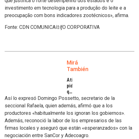
que justifica o forte desempenho dos estados é o
investimento em tecnologia para a produção do leite e a
preocupação com bons indicadores zootécnicos», afirma.
Fonte: CDN COMUNICAí‡íƒO CORPORATIVA
Mirá
También
Atilra
pide
que
se
Así lo expresó Domingo Possetto, secretario de la
atiendan
seccional Rafaela, quien además, afirmó que a los
los
productores «habitualmente los ignoran los gobiernos».
inconvenientes
Además, reconoció la labor de los empresarios de las
de
los
firmas locales y aseguró que están «esperanzados» con la
tamberos
negociación entre SanCor y Adecoagro.