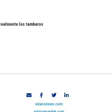
realmente los tamberos
edairynews.com
edairymarket.com