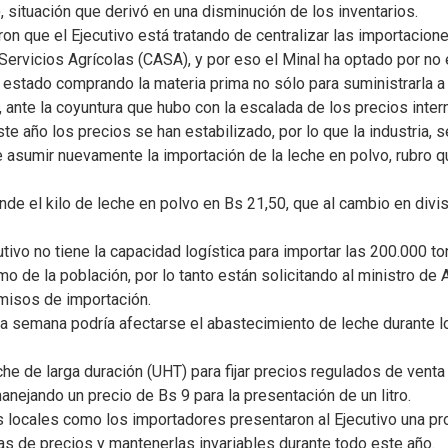
, situación que derivó en una disminución de los inventarios.
on que el Ejecutivo está tratando de centralizar las importacione
ervicios Agrícolas (CASA), y por eso el Minal ha optado por no
a estado comprando la materia prima no sólo para suministrarla 
a, ante la coyuntura que hubo con la escalada de los precios inte
te año los precios se han estabilizado, por lo que la industria, 
 asumir nuevamente la importación de la leche en polvo, rubro q
e el kilo de leche en polvo en Bs 21,50, que al cambio en divisa
utivo no tiene la capacidad logística para importar las 200.000 
 de la población, por lo tanto están solicitando al ministro de 
rmisos de importación.
a semana podría afectarse el abastecimiento de leche durante lo
che de larga duración (UHT) para fijar precios regulados de vent
manejando un precio de Bs 9 para la presentación de un litro.
es locales como los importadores presentaron al Ejecutivo una pr
s de precios y mantenerlas invariables durante todo este año.