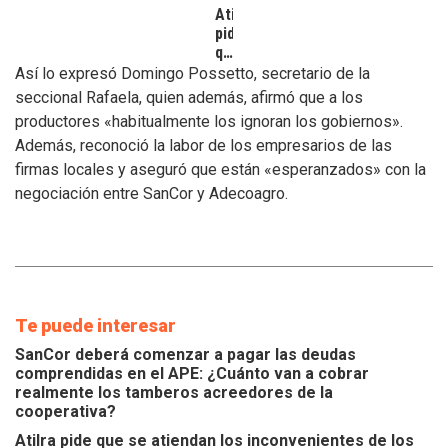
Atilra
pide
que
se
Así lo expresó Domingo Possetto, secretario de la
atiendan
seccional Rafaela, quien además, afirmó que a los
los
productores «habitualmente los ignoran los gobiernos».
inconvenientes
Además, reconoció la labor de los empresarios de las
de
los
firmas locales y aseguró que están «esperanzados» con la
tamberos
negociación entre SanCor y Adecoagro.
Te puede interesar
SanCor deberá comenzar a pagar las deudas
comprendidas en el APE: ¿Cuánto van a cobrar
realmente los tamberos acreedores de la
cooperativa?
Atilra pide que se atiendan los inconvenientes de los