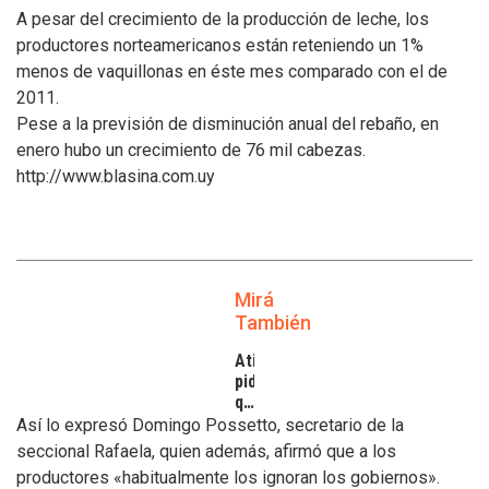
A pesar del crecimiento de la producción de leche, los
productores norteamericanos están reteniendo un 1%
menos de vaquillonas en éste mes comparado con el de
2011.
Pese a la previsión de disminución anual del rebaño, en
enero hubo un crecimiento de 76 mil cabezas.
http://www.blasina.com.uy
Mirá
También
Atilra
pide
que
se
Así lo expresó Domingo Possetto, secretario de la
atiendan
seccional Rafaela, quien además, afirmó que a los
los
productores «habitualmente los ignoran los gobiernos».
inconvenientes