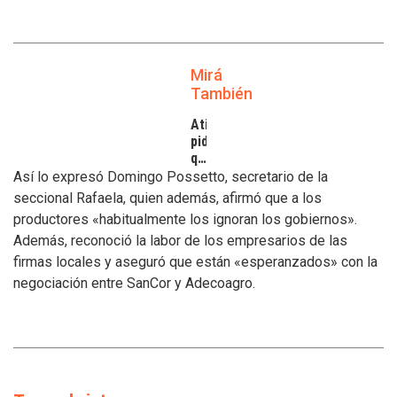
Mirá
También
Atilra
pide
que
se
Así lo expresó Domingo Possetto, secretario de la
atiendan
seccional Rafaela, quien además, afirmó que a los
los
productores «habitualmente los ignoran los gobiernos».
inconvenientes
Además, reconoció la labor de los empresarios de las
de
los
firmas locales y aseguró que están «esperanzados» con la
tamberos
negociación entre SanCor y Adecoagro.