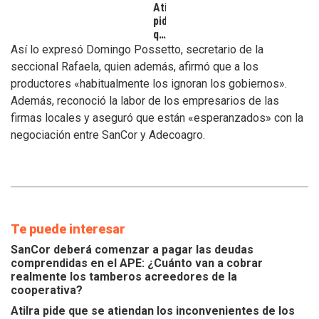
Atilra
pide
que
se
Así lo expresó Domingo Possetto, secretario de la
atiendan
seccional Rafaela, quien además, afirmó que a los
los
productores «habitualmente los ignoran los gobiernos».
inconvenientes
Además, reconoció la labor de los empresarios de las
de
los
firmas locales y aseguró que están «esperanzados» con la
tamberos
negociación entre SanCor y Adecoagro.
Te puede interesar
SanCor deberá comenzar a pagar las deudas
comprendidas en el APE: ¿Cuánto van a cobrar
realmente los tamberos acreedores de la
cooperativa?
Atilra pide que se atiendan los inconvenientes de los