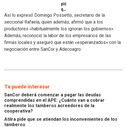
pide
que
se
Así lo expresó Domingo Possetto, secretario de la
atiendan
seccional Rafaela, quien además, afirmó que a los
los
productores «habitualmente los ignoran los gobiernos».
inconvenientes
Además, reconoció la labor de los empresarios de las
de
los
firmas locales y aseguró que están «esperanzados» con la
tamberos
negociación entre SanCor y Adecoagro.
Te puede interesar
SanCor deberá comenzar a pagar las deudas
comprendidas en el APE: ¿Cuánto van a cobrar
realmente los tamberos acreedores de la
cooperativa?
Atilra pide que se atiendan los inconvenientes de los
tamberos