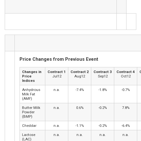
Price Changes from Previous Event
Changes in
Contract 1
Contract 2
Contract 3
Contract 4
Price
Jul12
Aug12
Sep12
Oct12
Indices
Anhydrous
n.a.
-7.4%
-1.8%
-0.7%
Milk Fat
(AMF)
Butter Milk
n.a.
0.6%
-0.2%
7.8%
Powder
(BMP)
Cheddar
n.a.
-1.1%
-0.2%
-6.4%
Lactose
n.a.
n.a.
n.a.
n.a.
(LAC)