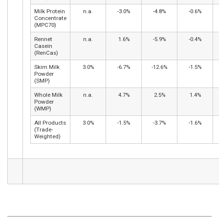
Milk Protein
n.a.
-3.0%
-4.8%
-0.6%
Concentrate
(MPC70)
Rennet
n.a.
1.6%
-5.9%
-0.4%
Casein
(RenCas)
Skim Milk
3.0%
-6.7%
-12.6%
-1.5%
Powder
(SMP)
Whole Milk
n.a.
4.7%
2.5%
1.4%
Powder
(WMP)
All Products
3.0%
-1.5%
-3.7%
-1.6%
(Trade-
Weighted)