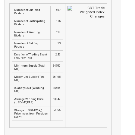
Number of Qualified
667
Bidders
Number of Participating
175
Bidders
Number of Winning
118
Bidders
Number of Bidding
13
Rounds
Duration of Trading Event
2:36
(hours:mins)
Minimum Supply (Total
24,540
MT)
Maximum Supply (Total
26,165
MT)
Quantity Sold (Winning
25,606
MT)
Average Winning Price
$3,042
(USD/MT, FAS)
Change in GDT-TWIâ„¢
-0.5%
Price Index from Previous
Event