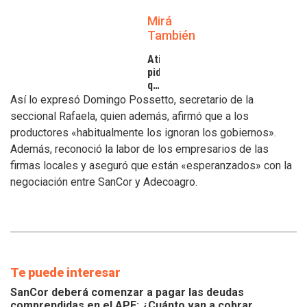
Mirá
También
Atilra
pide
que
se
Así lo expresó Domingo Possetto, secretario de la
atiendan
seccional Rafaela, quien además, afirmó que a los
los
productores «habitualmente los ignoran los gobiernos».
inconvenientes
Además, reconoció la labor de los empresarios de las
de
los
firmas locales y aseguró que están «esperanzados» con la
tamberos
negociación entre SanCor y Adecoagro.
Te puede interesar
SanCor deberá comenzar a pagar las deudas
comprendidas en el APE: ¿Cuánto van a cobrar