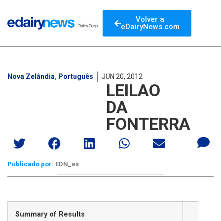
Volver a
eDairyNews.com
Nova Zelândia
,
Português
JUN 20, 2012
LEILAO
DA
FONTERRA
Publicado por:
EDN_es
Summary of Results