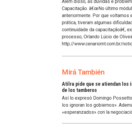
Além disso, as dúvidas e proble
Capacitação. â€œNo último módul
anteriormente. Por que voltamos
prática, tiveram algumas dificuld
continuidade da capacitaçãoâ€, ex
processo, Orlando Lúcio de Oliveir
http://www.cenariomt.com.br/no
Mirá También
Atilra pide que se atiendan los
de los tamberos
Así lo expresó Domingo Possetto, 
los ignoran los gobiernos». Ademá
«esperanzados» con la negociaci