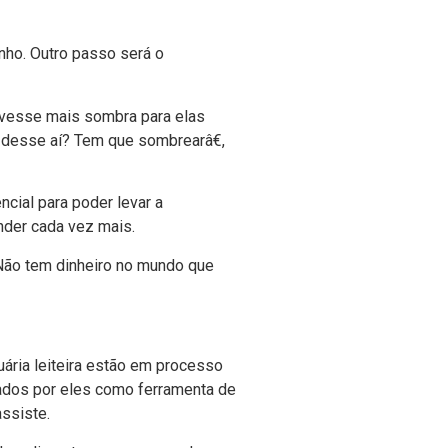
nho. Outro passo será o
tivesse mais sombra para elas
desse aí­? Tem que sombrearâ€,
cial para poder levar a
nder cada vez mais.
Não tem dinheiro no mundo que
ária leiteira estão em processo
zados por eles como ferramenta de
ssiste.