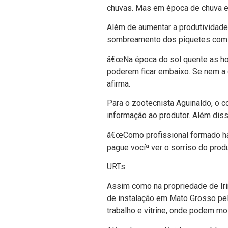
chuvas. Mas em época de chuva eu 
Além de aumentar a produtividade,
sombreamento dos piquetes com o
â€œNa época do sol quente as hol
poderem ficar embaixo. Se nem a 
afirma.
Para o zootecnista Aguinaldo, o c
informação ao produtor. Além dis
â€œComo profissional formado há
pague vocíª ver o sorriso do produ
URTs
Assim como na propriedade de Iri
de instalação em Mato Grosso pelo
trabalho e vitrine, onde podem m