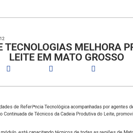
012
E TECNOLOGIAS MELHORA P
LEITE EM MATO GROSSO
dades de Referíªncia Tecnológica acompanhadas por agentes de 
ção Continuada de Técnicos da Cadeia Produtiva do Leite, promo
vo módulo, está capacitando técnicos de todas as regiões de Ma