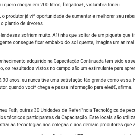
quero chegar em 200 litros, folgadoâ€, vislumbra Irineu.
 o produtor já víª oportunidade de aumentar e melhorar seu reba
 plantio de árvores.
andesas sofriam muito. Aí­ tinha que soltar de um piquete que 
gente consegue ficar embaixo do sol quente, imagina um animal 
onhecimento adquirido na Capacitação Continuada tem sido essen
so, os resultados vistos no campo são um estimulante para apre
 30 anos, eu nunca tive uma satisfação tão grande como essa. 
tor, quando vocíª chega e passa informação para eleâ€, afirma.
neu Fath, outras 30 Unidades de Referíªncia Tecnológica de pecu
s técnicos participantes da Capacitação. Este locais são utili
ostrar as tecnologias aos colegas e aos demais produtores que a