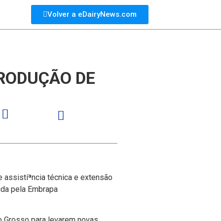
Volver a eDairyNews.com
RODUÇÃO DE
assistíªncia técnica e extensão
vida pela Embrapa
to Grosso para levarem novas