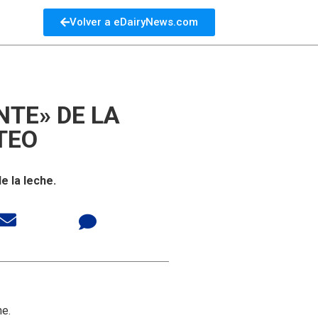
Volver a eDairyNews.com
NTE» DE LA
TEO
e la leche.
he.