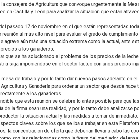
la consejera de Agricultura que convoque urgentemente la Mesa
eo en Castilla y León para analizar la situación que están atra
l del pasado 17 de noviembre en el que están representadas todas
eunión al más alto nivel para evaluar el grado de cumplimiento 
 agrave aún más una situación extrema como la actual, ante estr
 precios a los ganaderos.
bar que se ha solucionado el problema de los precios de la lec
stria siga imponiéndose en el sector lácteo con unos precios inj
 mesa de trabajo y por lo tanto dar nuevos pasos adelante en el 
 Agricultura y Ganadería para ordenar un sector que desde hace
directamente a los ganaderos.
dible que esta reunión se celebre lo antes posible para que la
 de la firma sean una realidad, y por lo tanto debe analizarse por
productor la situación actual y las medidas a tomar de inmediato.
ectos claves sobre los que se iba a trabajar en esta Plataform
atos, la concentración de oferta que deberían llevar a cabo las co
 como son las relacionadas como la figura del mediador, defensa 