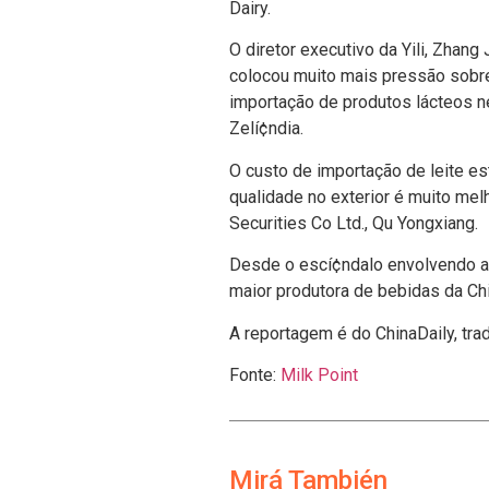
Dairy.
O diretor executivo da Yili, Zhan
colocou muito mais pressão sobre 
importação de produtos lácteos n
Zelí¢ndia.
O custo de importação de leite es
qualidade no exterior é muito melh
Securities Co Ltd., Qu Yongxiang.
Desde o escí¢ndalo envolvendo a
maior produtora de bebidas da C
A reportagem é do ChinaDaily, tra
Fonte:
Milk Point
Mirá También