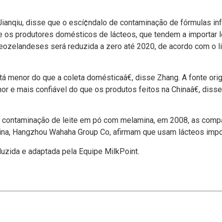
g Jianqiu, disse que o escí¢ndalo de contaminação de fórmulas i
os produtores domésticos de lácteos, que tendem a importar leit
eozelandeses será reduzida a zero até 2020, de acordo com o li
tá menor do que a coleta domésticaâ€, disse Zhang. A fonte orig
or e mais confiável do que os produtos feitos na Chinaâ€, disse
 contaminação de leite em pó com melamina, em 2008, as compa
hina, Hangzhou Wahaha Group Co, afirmam que usam lácteos impo
duzida e adaptada pela Equipe MilkPoint.