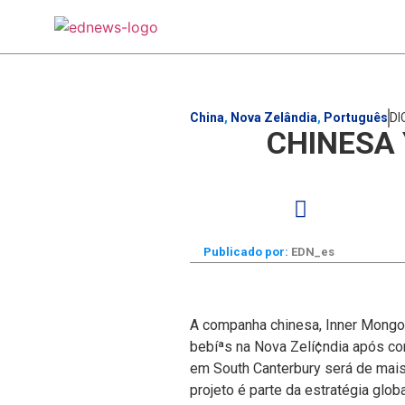
China
,
Nova Zelândia
,
Português
DI
CHINESA 
Publicado por:
EDN_es
A companha chinesa, Inner Mongoli
bebíªs na Nova Zelí¢ndia após c
em South Canterbury será de mai
projeto é parte da estratégia glo