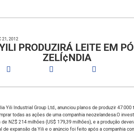
C 21, 2012
YILI PRODUZIRÁ LEITE EM P
ZELÍ¢NDIA
a Yili Industrial Group Ltd., anunciou planos de produzir 47.000
omprar todas as ações de uma companhia neozelandesa.
O invest
s de NZ$ 214 milhões (US$ 179,39 milhões), e a produção dever
bal de expansão da Yili e o anúncio foi feito após a companhia c