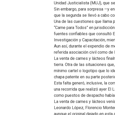
Unidad Justicialista (MUJ), que s
Sin embargo, para sorpresa —y en
que la segunda se llevó a cabo con
Una de las cuestiones que llama p
“Carne para Todos” en jurisdicción
fuentes confiables que consultó El
Investigación y Capacitación, mien
Aun así, durante el expendio de me
referida asociación civil como de l
La venta de carnes y lácteos final
tierra. Otra de las situaciones qu
mínimo cartel o logotipo que lo id
chapa patente en su parte posterio
Esta falta generó, inclusive, la co
una recorrida que realizó ayer El 
como puestos de despacho había a
La venta de carnes y lácteos vení
Leonardo López, Florencio Monten
aunque el original dejado en esta 