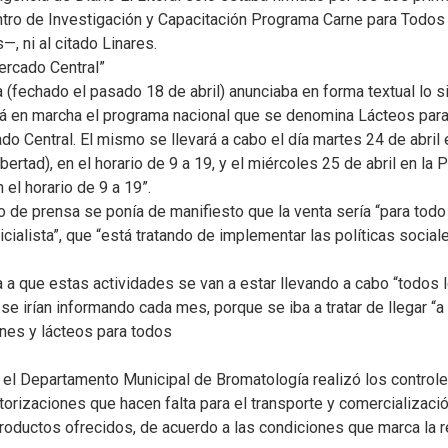
entro de Investigación y Capacitación Programa Carne para Todo
—, ni al citado Linares.
ercado Central”
a (fechado el pasado 18 de abril) anunciaba en forma textual lo 
á en marcha el programa nacional que se denomina Lácteos para
o Central. El mismo se llevará a cabo el día martes 24 de abril 
ertad), en el horario de 9 a 19, y el miércoles 25 de abril en la 
 el horario de 9 a 19”.
de prensa se ponía de manifiesto que la venta sería “para todo p
ialista”, que “está tratando de implementar las políticas social
ia a que estas actividades se van a estar llevando a cabo “todos
 se irían informando cada mes, porque se iba a tratar de llegar “
rnes y lácteos para todos
, el Departamento Municipal de Bromatología realizó los controle
utorizaciones que hacen falta para el transporte y comercializac
roductos ofrecidos, de acuerdo a las condiciones que marca la 