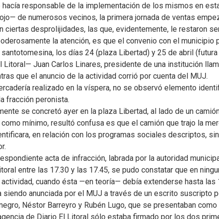
e hacía responsable de la implementación de los mismos en esta 
ojo— de numerosos vecinos, la primera jornada de ventas empez
 ciertas desprolijidades, las que, evidentemente, le restaron seri
oderosamente la atención, es que el convenio con el municipio p
 santotomesina, los días 24 (plaza Libertad) y 25 de abril (futur
 Litoral— Juan Carlos Linares, presidente de una institución lla
tras que el anuncio de la actividad corrió por cuenta del MUJ.
rcadería realizado en la víspera, no se observó elemento identif
a fracción peronista.
mente se concretó ayer en la plaza Libertad, al lado de un camió
e, como mínimo, resultó confusa es que el camión que trajo la mer
entificara, en relación con los programas sociales descriptos, si
r.
rrespondiente acta de infracción, labrada por la autoridad municip
Litoral entre las 17.30 y las 17.45, se pudo constatar que en ning
ctividad, cuando ésta —en teoría— debía extenderse hasta las 
a siendo anunciada por el MUJ a través de un escrito suscripto p
egro, Néstor Barreyro y Rubén Lugo, que se presentaban como i
agencia de Diario El Litoral sólo estaba firmado por los dos pri