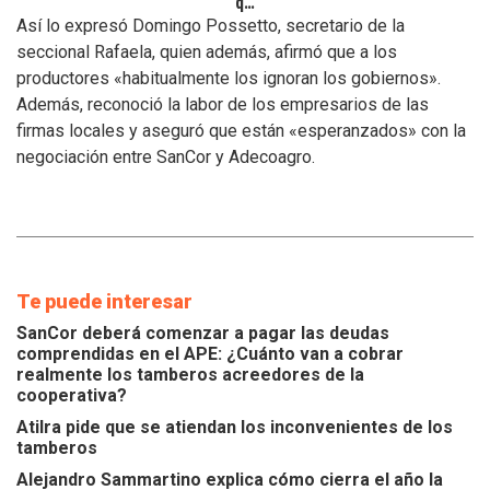
que
se
Así lo expresó Domingo Possetto, secretario de la
atiendan
seccional Rafaela, quien además, afirmó que a los
los
productores «habitualmente los ignoran los gobiernos».
inconvenientes
Además, reconoció la labor de los empresarios de las
de
los
firmas locales y aseguró que están «esperanzados» con la
tamberos
negociación entre SanCor y Adecoagro.
Te puede interesar
SanCor deberá comenzar a pagar las deudas
comprendidas en el APE: ¿Cuánto van a cobrar
realmente los tamberos acreedores de la
cooperativa?
Atilra pide que se atiendan los inconvenientes de los
tamberos
Alejandro Sammartino explica cómo cierra el año la