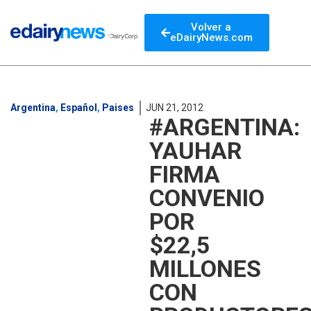
Volver a
eDairyNews.com
Argentina
,
Español
,
Paises
JUN 21, 2012
#ARGENTINA:
YAUHAR
FIRMA
CONVENIO
POR
$22,5
MILLONES
CON