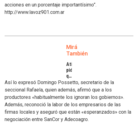
acciones en un porcentaje importantísimo”.
http://www.lavoz901.com.ar
Mirá
También
Atilra
pide
que
se
Así lo expresó Domingo Possetto, secretario de la
atiendan
seccional Rafaela, quien además, afirmó que a los
los
productores «habitualmente los ignoran los gobiernos».
inconvenientes
Además, reconoció la labor de los empresarios de las
de
los
firmas locales y aseguró que están «esperanzados» con la
tamberos
negociación entre SanCor y Adecoagro.