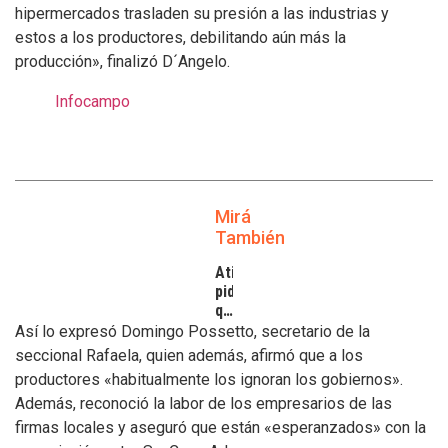
hipermercados trasladen su presión a las industrias y
estos a los productores, debilitando aún más la
producción», finalizó D´Angelo.
Infocampo
Mirá
También
Atilra
pide
que
se
Así lo expresó Domingo Possetto, secretario de la
atiendan
seccional Rafaela, quien además, afirmó que a los
los
productores «habitualmente los ignoran los gobiernos».
inconvenientes
Además, reconoció la labor de los empresarios de las
de
los
firmas locales y aseguró que están «esperanzados» con la
tamberos