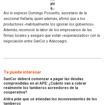
pide
que
se
Así lo expresó Domingo Possetto, secretario de la
atiendan
seccional Rafaela, quien además, afirmó que a los
los
productores «habitualmente los ignoran los gobiernos».
inconvenientes
Además, reconoció la labor de los empresarios de las
de
los
firmas locales y aseguró que están «esperanzados» con la
tamberos
negociación entre SanCor y Adecoagro.
Te puede interesar
SanCor deberá comenzar a pagar las deudas
comprendidas en el APE: ¿Cuánto van a cobrar
realmente los tamberos acreedores de la
cooperativa?
Atilra pide que se atiendan los inconvenientes de los
tamberos